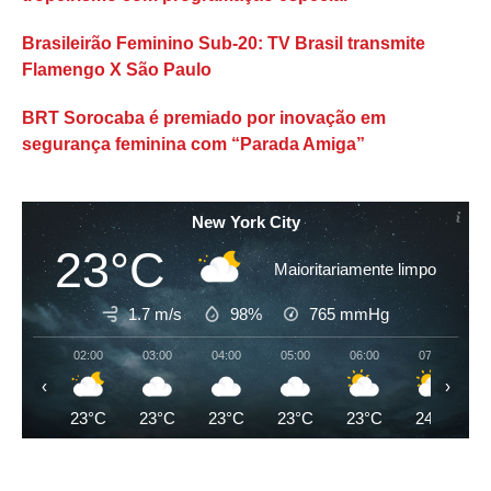
Brasileirão Feminino Sub-20: TV Brasil transmite
Flamengo X São Paulo
BRT Sorocaba é premiado por inovação em
segurança feminina com “Parada Amiga”
New York City
23°C
Maioritariamente limpo
1.7 m/s
98%
765
mmHg
02:00
03:00
04:00
05:00
06:00
07:00
‹
›
23°C
23°C
23°C
23°C
23°C
24°C