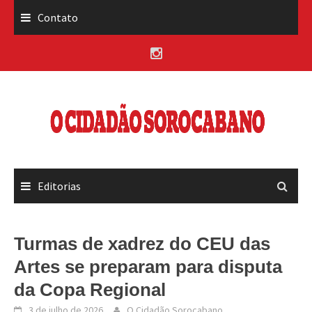
Skip
Contato
to
content
Editorias
Turmas de xadrez do CEU das
Artes se preparam para disputa
da Copa Regional
3 de julho de 2026
O Cidadão Sorocabano