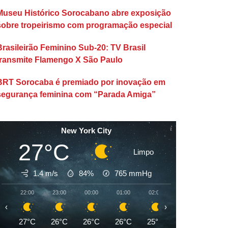
Museu Histórico Sorocabano abre exposição
sobre tropeirismo com programação especial
Brasileirão Feminino Sub-20: TV Brasil
transmite Flamengo X São Paulo
BRT Sorocaba é premiado por inovação em
segurança feminina com “Parada Amiga”
New York City
27°C
Limpo
1.4 m/s
84%
765
mmHg
22:00
23:00
00:00
01:00
02:00
03:00
04:00
‹
›
27°C
26°C
26°C
26°C
25°C
25°C
25°C