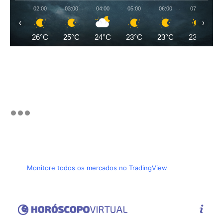
02:00
03:00
04:00
05:00
06:00
07:00
‹
›
26°C
25°C
24°C
23°C
23°C
23°C
Monitore todos os mercados no TradingView