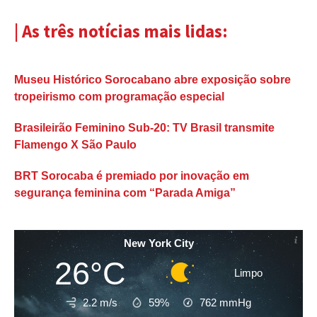
| As três notícias mais lidas:
Museu Histórico Sorocabano abre exposição sobre
tropeirismo com programação especial
Brasileirão Feminino Sub-20: TV Brasil transmite
Flamengo X São Paulo
BRT Sorocaba é premiado por inovação em
segurança feminina com “Parada Amiga”
New York City
26°C
Limpo
2.2 m/s
59%
762
mmHg