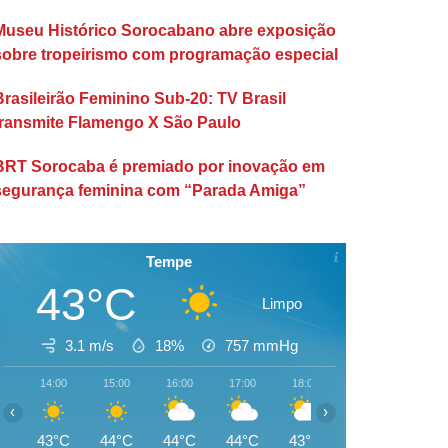
Museu Histórico Sorocabano abre exposição
sobre tropeirismo com programação especial
Brasileirão Feminino Sub-20: TV Brasil
transmite Flamengo X São Paulo
BRT Sorocaba é premiado por inovação em
segurança feminina com “Parada Amiga”
Tempe
43°C
Limpo
3.1 m/s
18%
757
mmHg
14:00
15:00
16:00
17:00
18:00
19:00
20:00
‹
›
43°C
44°C
44°C
44°C
43°C
42°C
42°C