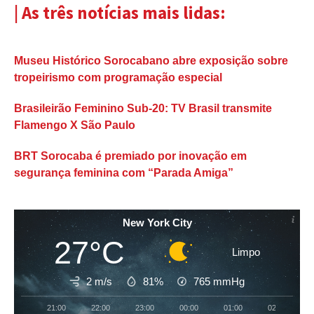
| As três notícias mais lidas:
Museu Histórico Sorocabano abre exposição sobre
tropeirismo com programação especial
Brasileirão Feminino Sub-20: TV Brasil transmite
Flamengo X São Paulo
BRT Sorocaba é premiado por inovação em
segurança feminina com “Parada Amiga”
New York City
27°C
Limpo
2 m/s
81%
765
mmHg
21:00
22:00
23:00
00:00
01:00
02:00