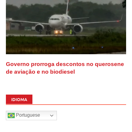
Governo prorroga descontos no querosene
de aviação e no biodiesel
IDIOMA
Portuguese