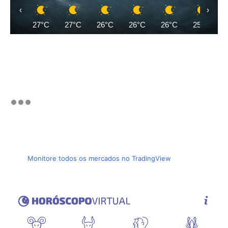
‹
›
27°C
27°C
26°C
26°C
26°C
25°C
Monitore todos os mercados no TradingView