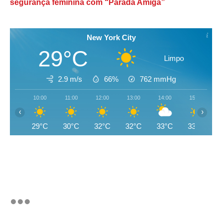
segurança feminina com “Parada Amiga”
New York City
29°C
Limpo
2.9 m/s
66%
762
mmHg
10:00
11:00
12:00
13:00
14:00
15:00
‹
›
29°C
30°C
32°C
32°C
33°C
33°C