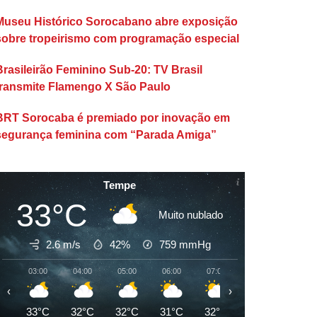
Museu Histórico Sorocabano abre exposição
sobre tropeirismo com programação especial
Brasileirão Feminino Sub-20: TV Brasil
transmite Flamengo X São Paulo
BRT Sorocaba é premiado por inovação em
segurança feminina com “Parada Amiga”
Tempe
33°C
Muito nublado
2.6 m/s
42%
759
mmHg
03:00
04:00
05:00
06:00
07:00
08:00
09:00
‹
›
33°C
32°C
32°C
31°C
32°C
33°C
35°C