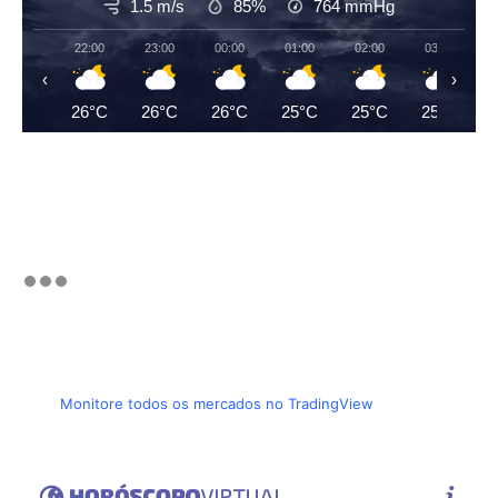
1.5 m/s
85%
764
mmHg
22:00
23:00
00:00
01:00
02:00
03:00
‹
›
26°C
26°C
26°C
25°C
25°C
25°C
Monitore todos os mercados no TradingView