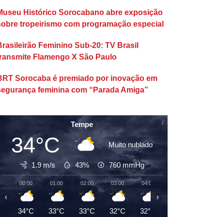
Museu Histórico Sorocabano abre exposição
sobre tropeirismo com programação especial
Brasileirão Feminino Sub-20: TV Brasil
transmite Flamengo X São Paulo
BRT Sorocaba é premiado por inovação em
segurança feminina com “Parada Amiga”
Tempe
34°C
Muito nublado
1.9 m/s
43%
760
mmHg
00:00
01:00
02:00
03:00
04:00
05:00
06:00
‹
›
34°C
33°C
33°C
32°C
32°C
31°C
31°C