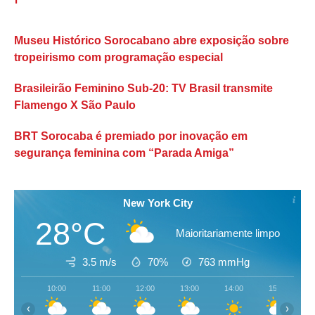
Museu Histórico Sorocabano abre exposição sobre
tropeirismo com programação especial
Brasileirão Feminino Sub-20: TV Brasil transmite
Flamengo X São Paulo
BRT Sorocaba é premiado por inovação em
segurança feminina com “Parada Amiga”
New York City
28°C
Maioritariamente limpo
3.5 m/s
70%
763
mmHg
10:00
11:00
12:00
13:00
14:00
15:00
‹
›