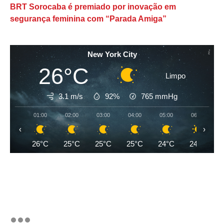
BRT Sorocaba é premiado por inovação em
segurança feminina com “Parada Amiga”
New York City
26°C
Limpo
3.1 m/s
92%
765
mmHg
01:00
02:00
03:00
04:00
05:00
06:00
‹
›
26°C
25°C
25°C
25°C
24°C
24°C