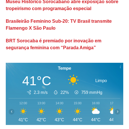
Museu Histórico Sorocabano abre exposição sobre
tropeirismo com programação especial
Brasileirão Feminino Sub-20: TV Brasil transmite
Flamengo X São Paulo
BRT Sorocaba é premiado por inovação em
segurança feminina com “Parada Amiga”
Tempe
41°C
Limpo
2.3 m/s
22%
759
mmHg
12:00
13:00
14:00
15:00
16:00
17:00
‹
›
41°C
42°C
43°C
44°C
44°C
44°C