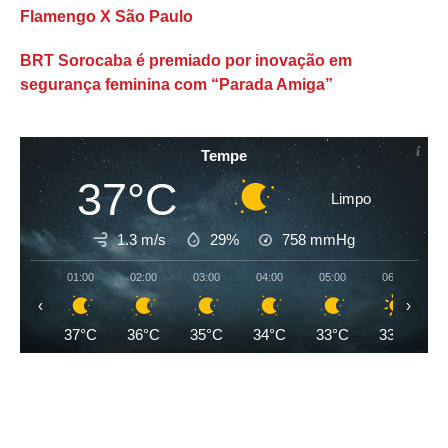
Flamengo X São Paulo
BRT Sorocaba é premiado por inovação em
segurança feminina com “Parada Amiga”
Tempe
37°C
Limpo
1.3 m/s
29%
758
mmHg
01:00
02:00
03:00
04:00
05:00
06:00
‹
›
37°C
36°C
35°C
34°C
33°C
33°C