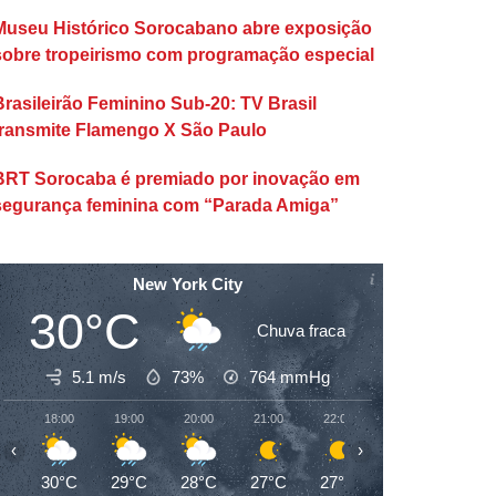
Museu Histórico Sorocabano abre exposição
sobre tropeirismo com programação especial
Brasileirão Feminino Sub-20: TV Brasil
transmite Flamengo X São Paulo
BRT Sorocaba é premiado por inovação em
segurança feminina com “Parada Amiga”
New York City
30°C
Chuva fraca
5.1 m/s
73%
764
mmHg
18:00
19:00
20:00
21:00
22:00
23:00
00:00
‹
›
30°C
29°C
28°C
27°C
27°C
26°C
26°C