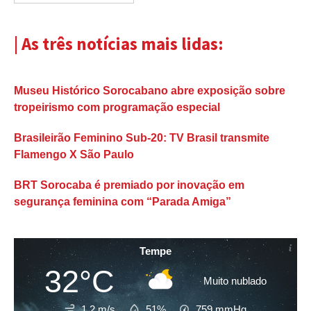
| As três notícias mais lidas:
Museu Histórico Sorocabano abre exposição sobre
tropeirismo com programação especial
Brasileirão Feminino Sub-20: TV Brasil transmite
Flamengo X São Paulo
BRT Sorocaba é premiado por inovação em
segurança feminina com “Parada Amiga”
Tempe
32°C
Muito nublado
1.2 m/s
51%
759
mmHg