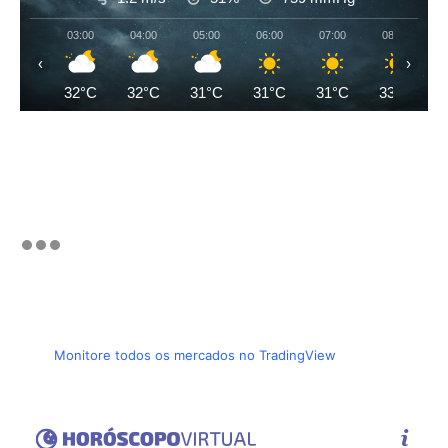
03:00
04:00
05:00
06:00
07:00
08:00
‹
›
32°C
32°C
31°C
31°C
31°C
33°C
Monitore todos os mercados no TradingView