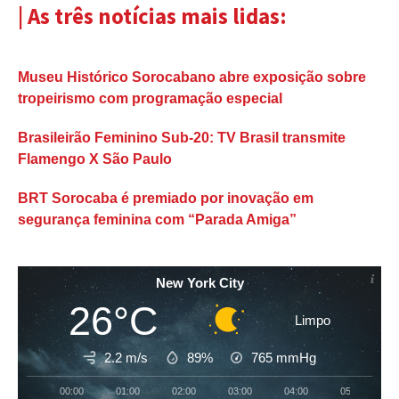
| As três notícias mais lidas:
Museu Histórico Sorocabano abre exposição sobre
tropeirismo com programação especial
Brasileirão Feminino Sub-20: TV Brasil transmite
Flamengo X São Paulo
BRT Sorocaba é premiado por inovação em
segurança feminina com “Parada Amiga”
New York City
26°C
Limpo
2.2 m/s
89%
765
mmHg
00:00
01:00
02:00
03:00
04:00
05:00