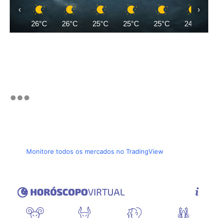
‹
›
26°C
26°C
25°C
25°C
25°C
24°C
Monitore todos os mercados no TradingView