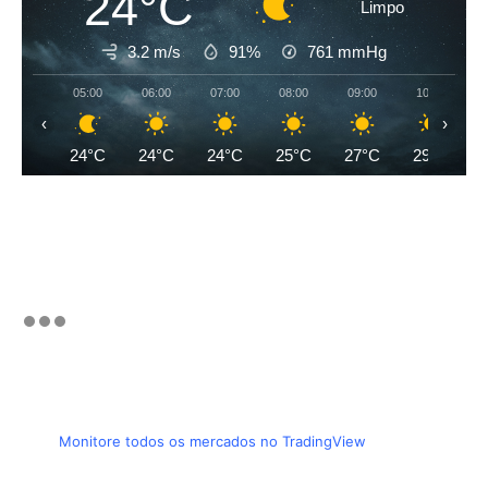
24°C
Limpo
3.2 m/s
91%
761
mmHg
05:00
06:00
07:00
08:00
09:00
10:00
‹
›
24°C
24°C
24°C
25°C
27°C
29°C
Monitore todos os mercados no TradingView