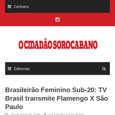
Skip
Contato
to
content
Editorias
Brasileirão Feminino Sub-20: TV
Brasil transmite Flamengo X São
Paulo
30 de maio de 2026
O Cidadão Sorocabano