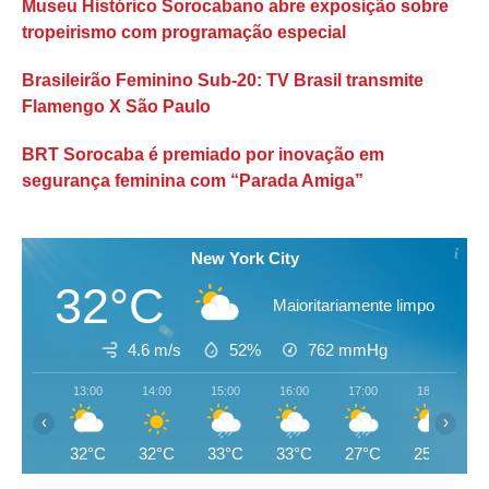
Museu Histórico Sorocabano abre exposição sobre
tropeirismo com programação especial
Brasileirão Feminino Sub-20: TV Brasil transmite
Flamengo X São Paulo
BRT Sorocaba é premiado por inovação em
segurança feminina com “Parada Amiga”
New York City
32°C
Maioritariamente limpo
4.6 m/s
52%
762
mmHg
13:00
14:00
15:00
16:00
17:00
18:00
‹
›
32°C
32°C
33°C
33°C
27°C
25°C