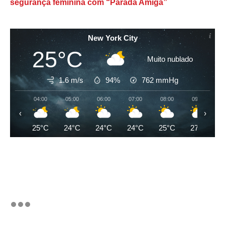
segurança feminina com “Parada Amiga”
New York City
25°C
Muito nublado
1.6 m/s
94%
762
mmHg
04:00
05:00
06:00
07:00
08:00
09:00
‹
›
25°C
24°C
24°C
24°C
25°C
27°C