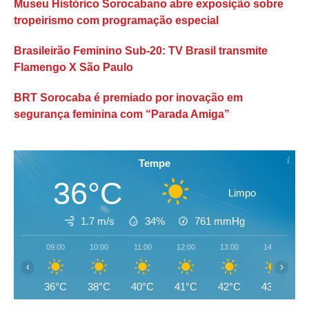
Museu Histórico Sorocabano abre exposição sobre
tropeirismo com programação especial
Brasileirão Feminino Sub-20: TV Brasil transmite
Flamengo X São Paulo
BRT Sorocaba é premiado por inovação em
segurança feminina com “Parada Amiga”
Tempe
36°C
Limpo
1.7 m/s
34%
761
mmHg
09:00
10:00
11:00
12:00
13:00
14:00
‹
›
36°C
38°C
40°C
41°C
42°C
43°C