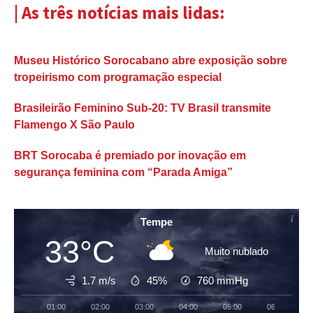
| As três notícias mais lidas:
Museu Histórico Sorocabano abre exposição sobre
tropeirismo com programação especial
Brasileirão Feminino Sub-20: TV Brasil transmite
Flamengo X São Paulo
BRT Sorocaba é premiado por inovação em
segurança feminina com “Parada Amiga”
Tempe
33°C
Muito nublado
1.7 m/s
45%
760
mmHg
01:00
02:00
03:00
04:00
05:00
06:00