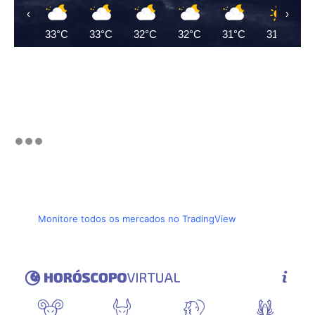
‹
›
33°C
33°C
32°C
32°C
31°C
31°C
Monitore todos os mercados no TradingView