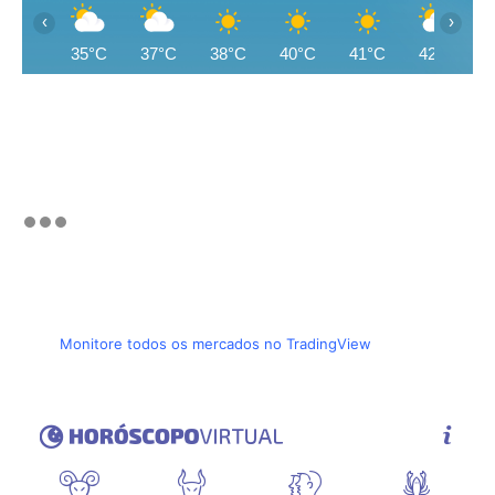
‹
›
35°C
37°C
38°C
40°C
41°C
42°C
Monitore todos os mercados no TradingView