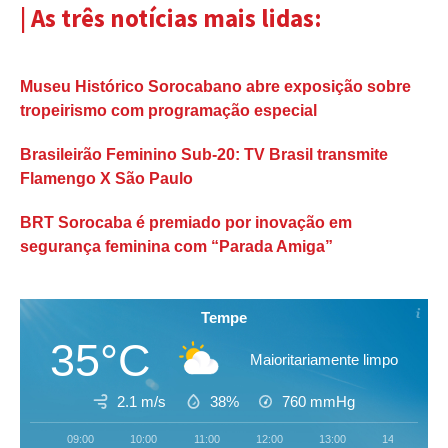
| As três notícias mais lidas:
Museu Histórico Sorocabano abre exposição sobre
tropeirismo com programação especial
Brasileirão Feminino Sub-20: TV Brasil transmite
Flamengo X São Paulo
BRT Sorocaba é premiado por inovação em
segurança feminina com “Parada Amiga”
Tempe
35°C
Maioritariamente limpo
2.1 m/s
38%
760
mmHg
09:00
10:00
11:00
12:00
13:00
14:00