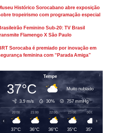
Museu Histórico Sorocabano abre exposição
sobre tropeirismo com programação especial
Brasileirão Feminino Sub-20: TV Brasil
transmite Flamengo X São Paulo
BRT Sorocaba é premiado por inovação em
segurança feminina com “Parada Amiga”
Tempe
37°C
Muito nublado
3.9 m/s
30%
757
mmHg
20:00
21:00
22:00
23:00
00:00
01:00
02:00
‹
›
37°C
36°C
36°C
35°C
35°C
34°C
33°C