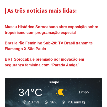
| As três notícias mais lidas:
Museu Histórico Sorocabano abre exposição sobre
tropeirismo com programação especial
Brasileirão Feminino Sub-20: TV Brasil transmite
Flamengo X São Paulo
BRT Sorocaba é premiado por inovação em
segurança feminina com “Parada Amiga”
Tempe
34°C
Limpo
2.3 m/s
36%
758
mmHg