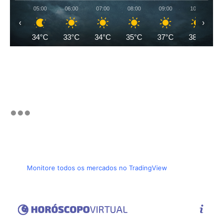
05:00
06:00
07:00
08:00
09:00
10:00
‹
›
34°C
33°C
34°C
35°C
37°C
38°C
Monitore todos os mercados no TradingView