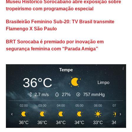
Museu Histórico Sorocabano abre exposição sobre
tropeirismo com programação especial
Brasileirão Feminino Sub-20: TV Brasil transmite
Flamengo X São Paulo
BRT Sorocaba é premiado por inovação em
segurança feminina com “Parada Amiga”
Tempe
36°C
Limpo
2.7 m/s
27%
757
mmHg
02:00
03:00
04:00
05:00
06:00
07:00
‹
›
36°C
36°C
34°C
34°C
33°C
34°C