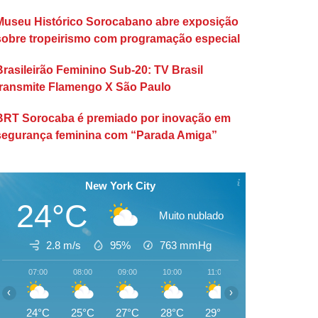
Museu Histórico Sorocabano abre exposição
sobre tropeirismo com programação especial
Brasileirão Feminino Sub-20: TV Brasil
transmite Flamengo X São Paulo
BRT Sorocaba é premiado por inovação em
segurança feminina com “Parada Amiga”
New York City
24°C
Muito nublado
2.8 m/s
95%
763
mmHg
07:00
08:00
09:00
10:00
11:00
12:00
13:00
‹
›
24°C
25°C
27°C
28°C
29°C
30°C
31°C