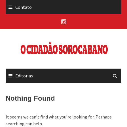
Skip
Contato
to
content
Editorias
Nothing Found
It seems we can’t find what you’re looking for. Perhaps
searching can help.