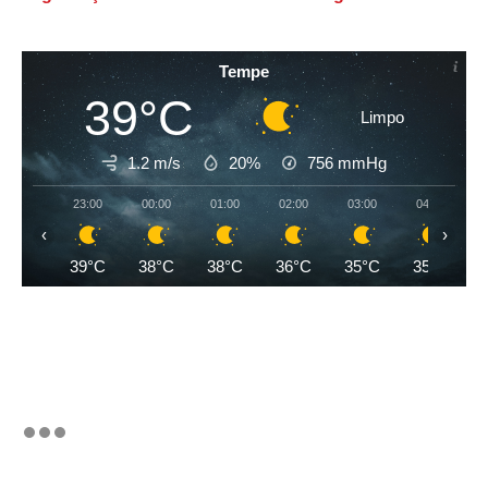
Tempe
39°C
Limpo
1.2 m/s
20%
756
mmHg
23:00
00:00
01:00
02:00
03:00
04:00
‹
›
39°C
38°C
38°C
36°C
35°C
35°C