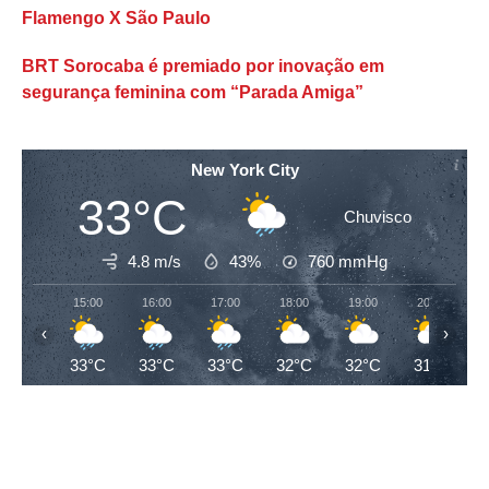
Flamengo X São Paulo
BRT Sorocaba é premiado por inovação em
segurança feminina com “Parada Amiga”
New York City
33°C
Chuvisco
4.8 m/s
43%
760
mmHg
15:00
16:00
17:00
18:00
19:00
20:00
‹
›
33°C
33°C
33°C
32°C
32°C
31°C