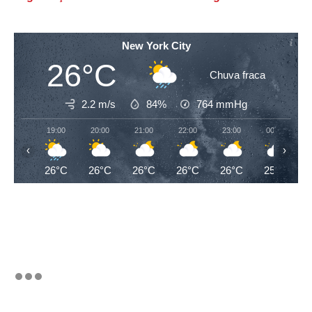
New York City
26°C
Chuva fraca
2.2 m/s
84%
764
mmHg
19:00
20:00
21:00
22:00
23:00
00:00
‹
›
26°C
26°C
26°C
26°C
26°C
25°C