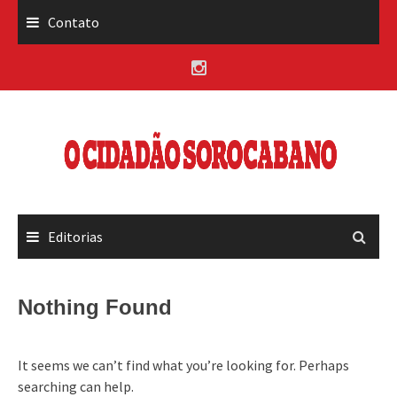
Skip
Contato
to
content
Editorias
Nothing Found
It seems we can’t find what you’re looking for. Perhaps
searching can help.