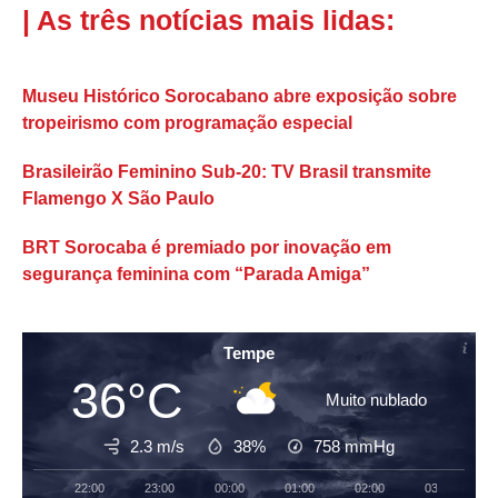
| As três notícias mais lidas:
Museu Histórico Sorocabano abre exposição sobre
tropeirismo com programação especial
Brasileirão Feminino Sub-20: TV Brasil transmite
Flamengo X São Paulo
BRT Sorocaba é premiado por inovação em
segurança feminina com “Parada Amiga”
Tempe
36°C
Muito nublado
2.3 m/s
38%
758
mmHg
22:00
23:00
00:00
01:00
02:00
03:00