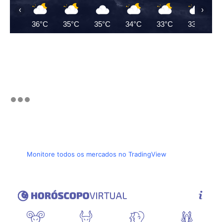
‹
›
36°C
35°C
35°C
34°C
33°C
33°C
Monitore todos os mercados no TradingView