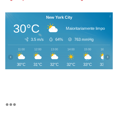
New York City
30°C
Maioritariamente limpo
3.5 m/s
64%
763
mmHg
11:00
12:00
13:00
14:00
15:00
16:00
‹
›
30°C
31°C
32°C
32°C
33°C
33°C