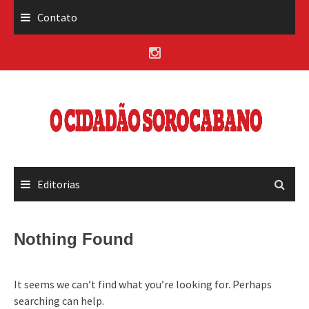
Skip
Contato
to
content
Editorias
Nothing Found
It seems we can’t find what you’re looking for. Perhaps
searching can help.