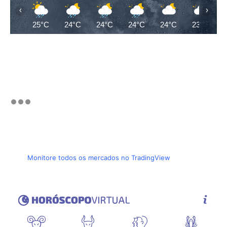
‹
›
25°C
24°C
24°C
24°C
24°C
23°C
Monitore todos os mercados no TradingView