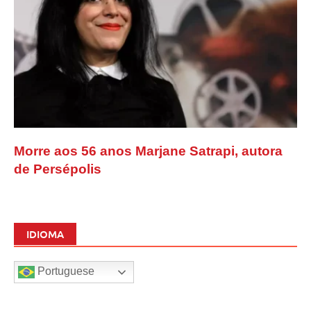
Morre aos 56 anos Marjane Satrapi, autora
de Persépolis
IDIOMA
Portuguese