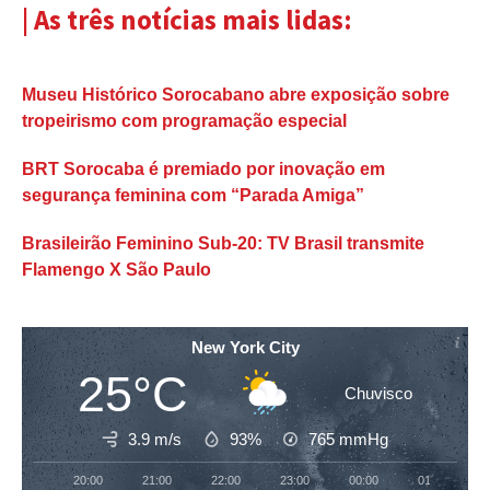
| As três notícias mais lidas:
Museu Histórico Sorocabano abre exposição sobre
tropeirismo com programação especial
BRT Sorocaba é premiado por inovação em
segurança feminina com “Parada Amiga”
Brasileirão Feminino Sub-20: TV Brasil transmite
Flamengo X São Paulo
New York City
25°C
Chuvisco
3.9 m/s
93%
765
mmHg
20:00
21:00
22:00
23:00
00:00
01:00