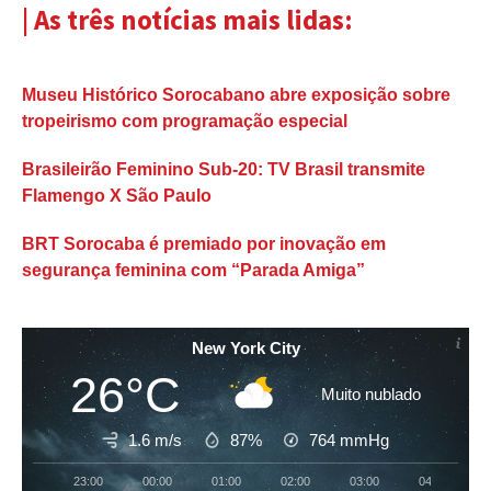
| As três notícias mais lidas:
Museu Histórico Sorocabano abre exposição sobre
tropeirismo com programação especial
Brasileirão Feminino Sub-20: TV Brasil transmite
Flamengo X São Paulo
BRT Sorocaba é premiado por inovação em
segurança feminina com “Parada Amiga”
New York City
26°C
Muito nublado
1.6 m/s
87%
764
mmHg
23:00
00:00
01:00
02:00
03:00
04:00