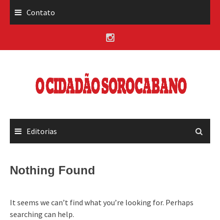
Skip
Contato
to
content
Editorias
Nothing Found
It seems we can’t find what you’re looking for. Perhaps
searching can help.