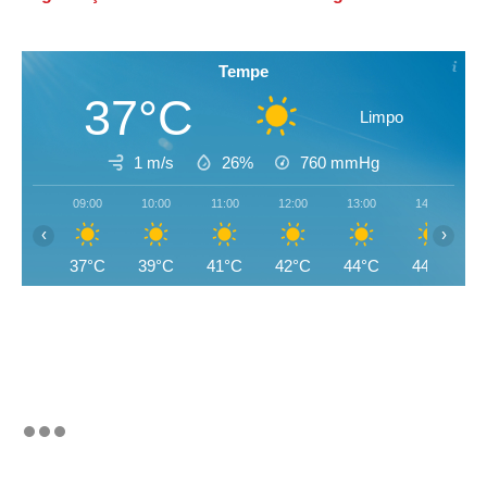
Tempe
37°C
Limpo
1 m/s
26%
760
mmHg
09:00
10:00
11:00
12:00
13:00
14:00
‹
›
37°C
39°C
41°C
42°C
44°C
44°C