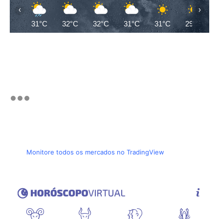
‹
›
31°C
32°C
32°C
31°C
31°C
29°C
Monitore todos os mercados no TradingView