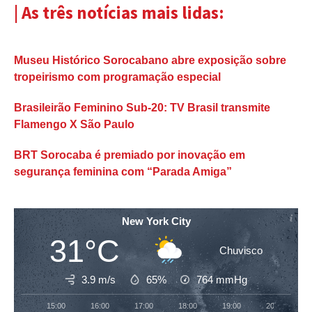
| As três notícias mais lidas:
Museu Histórico Sorocabano abre exposição sobre
tropeirismo com programação especial
Brasileirão Feminino Sub-20: TV Brasil transmite
Flamengo X São Paulo
BRT Sorocaba é premiado por inovação em
segurança feminina com “Parada Amiga”
New York City
31°C
Chuvisco
3.9 m/s
65%
764
mmHg
15:00
16:00
17:00
18:00
19:00
20:00