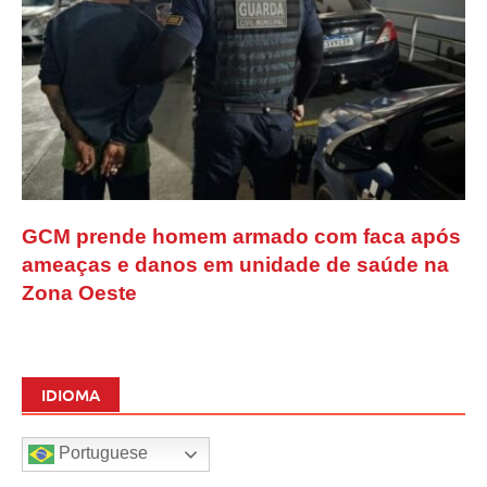
GCM prende homem armado com faca após
ameaças e danos em unidade de saúde na
Zona Oeste
IDIOMA
Portuguese