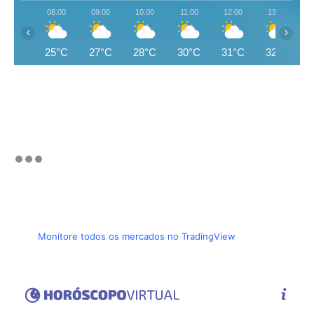
08:00
09:00
10:00
11:00
12:00
13:00
‹
›
25°C
27°C
28°C
30°C
31°C
32°C
Monitore todos os mercados no TradingView