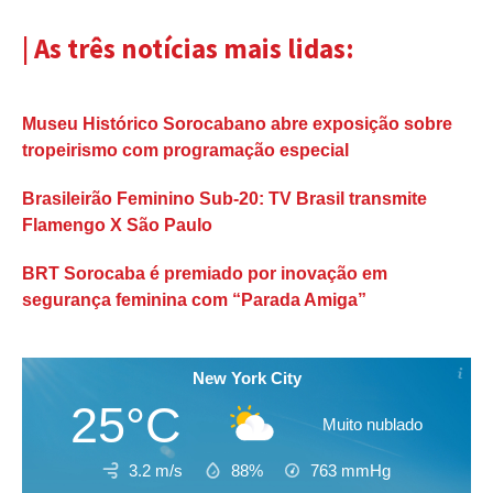
| As três notícias mais lidas:
Museu Histórico Sorocabano abre exposição sobre
tropeirismo com programação especial
Brasileirão Feminino Sub-20: TV Brasil transmite
Flamengo X São Paulo
BRT Sorocaba é premiado por inovação em
segurança feminina com “Parada Amiga”
New York City
25°C
Muito nublado
3.2 m/s
88%
763
mmHg