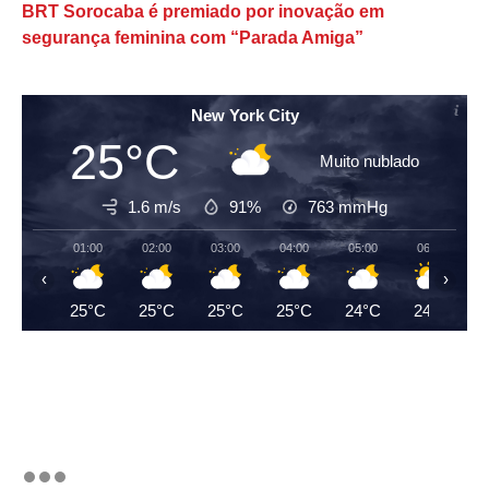
BRT Sorocaba é premiado por inovação em
segurança feminina com “Parada Amiga”
New York City
25°C
Muito nublado
1.6 m/s
91%
763
mmHg
01:00
02:00
03:00
04:00
05:00
06:00
‹
›
25°C
25°C
25°C
25°C
24°C
24°C