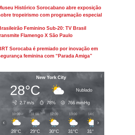
Museu Histórico Sorocabano abre exposição
sobre tropeirismo com programação especial
Brasileirão Feminino Sub-20: TV Brasil
transmite Flamengo X São Paulo
BRT Sorocaba é premiado por inovação em
segurança feminina com “Parada Amiga”
New York City
28°C
Nublado
2.7 m/s
78%
766
mmHg
10:00
11:00
12:00
13:00
14:00
15:00
16:00
‹
›
28°C
29°C
30°C
31°C
31°C
31°C
32°C