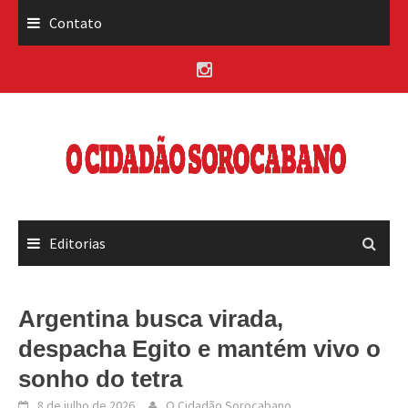
Skip
Contato
to
content
Editorias
Argentina busca virada,
despacha Egito e mantém vivo o
sonho do tetra
8 de julho de 2026
O Cidadão Sorocabano