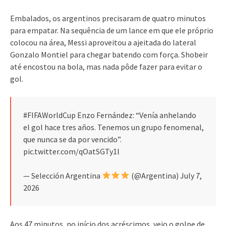
Embalados, os argentinos precisaram de quatro minutos
para empatar. Na sequência de um lance em que ele próprio
colocou na área, Messi aproveitou a ajeitada do lateral
Gonzalo Montiel para chegar batendo com força. Shobeir
até encostou na bola, mas nada pôde fazer para evitar o
gol.
#FIFAWorldCup Enzo Fernández: “Venía anhelando
el gol hace tres años. Tenemos un grupo fenomenal,
que nunca se da por vencido”.
pic.twitter.com/qOatSGTy1l
— Selección Argentina
(@Argentina) July 7,
2026
Aos 47 minutos, no início dos acréscimos, veio o golpe de