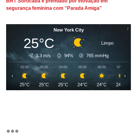
BRT Sorocaba é premiado por inovação em
segurança feminina com “Parada Amiga”
New York City
25°C
Limpo
3.3 m/s
94%
765
mmHg
02:00
03:00
04:00
05:00
06:00
07:00
‹
›
25°C
25°C
25°C
24°C
24°C
24°C