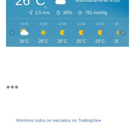
26°C
Maioritariamente limpo
2.5 m/s
80%
761
mmHg
19:00
20:00
21:00
22:00
23:00
00:00
‹
›
26°C
26°C
25°C
25°C
25°C
25°C
Monitore todos os mercados no TradingView