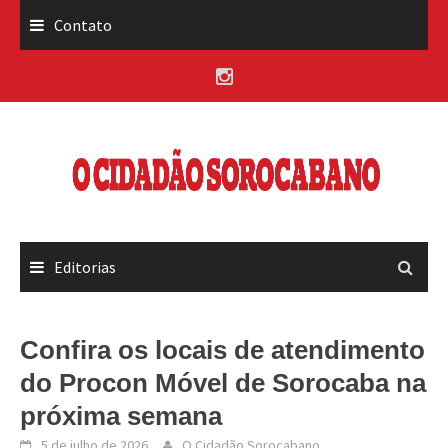
Skip
Contato
to
content
Editorias
Confira os locais de atendimento
do Procon Móvel de Sorocaba na
próxima semana
5 de julho de 2026
O Cidadão Sorocabano