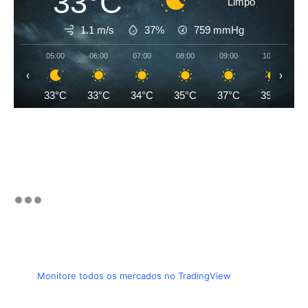
33°C
Limpo
1.1 m/s
37%
759
mmHg
05:00
06:00
07:00
08:00
09:00
10:00
‹
›
33°C
33°C
34°C
35°C
37°C
39°C
Monitore todos os mercados no TradingView