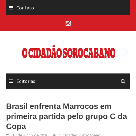
Skip
Contato
to
content
Editorias
Brasil enfrenta Marrocos em
primeira partida pelo grupo C da
Copa
13 de junho de 2026
O Cidadão Sorocabano