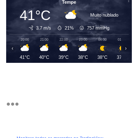
Tempe
41°C
Muito nublado
3.7 m/s
21%
757
mmHg
20:00
21:00
22:00
23:00
00:00
01:00
‹
›
41°C
40°C
39°C
38°C
38°C
37°C
Monitore todos os mercados no TradingView