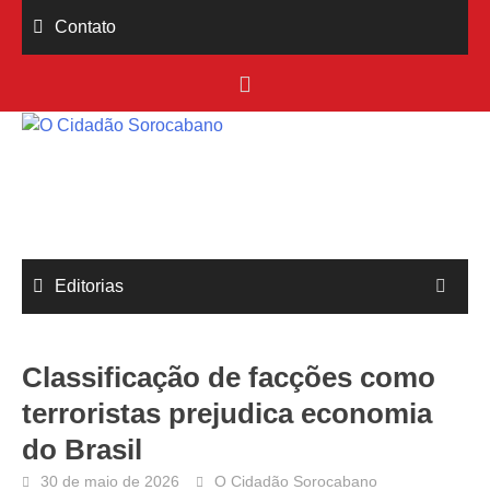
Skip
Contato
to
content
Editorias
Classificação de facções como
terroristas prejudica economia
do Brasil
30 de maio de 2026
O Cidadão Sorocabano