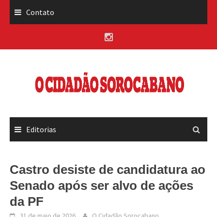
Skip
Contato
to
content
Editorias
Castro desiste de candidatura ao
Senado após ser alvo de ações
da PF
31 de maio de 2026
O Cidadão Sorocabano