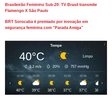
Brasileirão Feminino Sub-20: TV Brasil transmite
Flamengo X São Paulo
BRT Sorocaba é premiado por inovação em
segurança feminina com “Parada Amiga”
Tempe
40°C
Limpo
3.2 m/s
20%
757
mmHg
22:00
23:00
00:00
01:00
02:00
03:00
‹
›
40°C
39°C
38°C
37°C
37°C
36°C