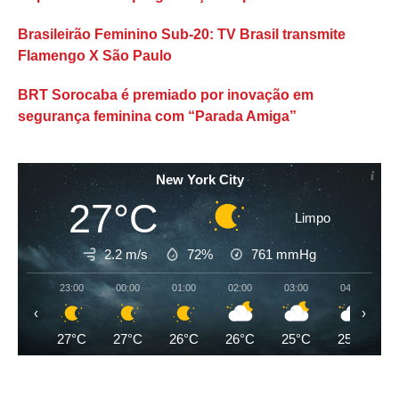
Brasileirão Feminino Sub-20: TV Brasil transmite
Flamengo X São Paulo
BRT Sorocaba é premiado por inovação em
segurança feminina com “Parada Amiga”
New York City
27°C
Limpo
2.2 m/s
72%
761
mmHg
23:00
00:00
01:00
02:00
03:00
04:00
‹
›
27°C
27°C
26°C
26°C
25°C
25°C