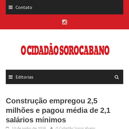
Skip
Contato
to
content
Editorias
Construção empregou 2,5
milhões e pagou média de 2,1
salários mínimos
10 de junho de 2026
O Cidadão Sorocabano