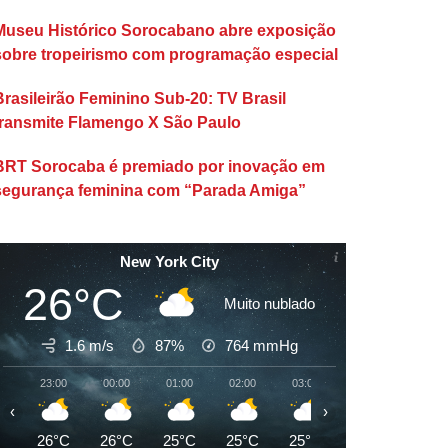
Museu Histórico Sorocabano abre exposição
sobre tropeirismo com programação especial
Brasileirão Feminino Sub-20: TV Brasil
transmite Flamengo X São Paulo
BRT Sorocaba é premiado por inovação em
segurança feminina com “Parada Amiga”
New York City
26°C
Muito nublado
1.6 m/s
87%
764
mmHg
23:00
00:00
01:00
02:00
03:00
04:00
05:00
‹
›
26°C
26°C
25°C
25°C
25°C
25°C
24°C