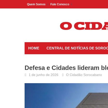
Skip
Quem Somos
Fale Conosco
to
content
HOME
CENTRAL DE NOTÍCIAS DE SORO
Defesa e Cidades lideram b
1 de junho de 2026
O Cidadão Sorocabano