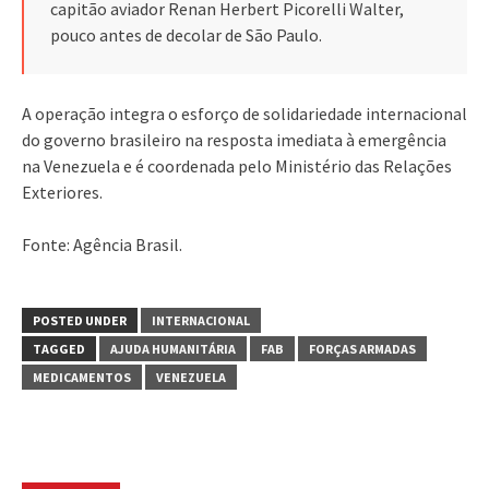
capitão aviador Renan Herbert Picorelli Walter,
pouco antes de decolar de São Paulo.
A operação integra o esforço de solidariedade internacional
do governo brasileiro na resposta imediata à emergência
na Venezuela e é coordenada pelo Ministério das Relações
Exteriores.
Fonte: Agência Brasil.
POSTED UNDER
INTERNACIONAL
TAGGED
AJUDA HUMANITÁRIA
FAB
FORÇAS ARMADAS
MEDICAMENTOS
VENEZUELA