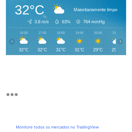
32°C
Maioritariamente limpo
3.8 m/s
63%
764
mmHg
16:00
17:00
18:00
19:00
20:00
21:00
‹
›
32°C
32°C
31°C
31°C
29°C
29°C
Monitore todos os mercados no TradingView