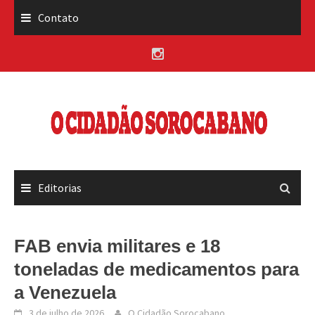
Skip
Contato
to
content
Editorias
FAB envia militares e 18
toneladas de medicamentos para
a Venezuela
3 de julho de 2026
O Cidadão Sorocabano