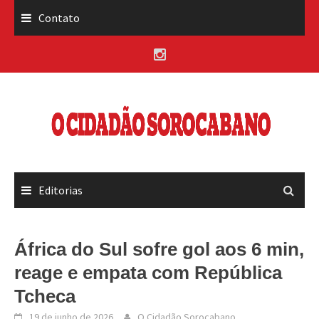
Skip
Contato
to
content
Editorias
África do Sul sofre gol aos 6 min,
reage e empata com República
Tcheca
19 de junho de 2026
O Cidadão Sorocabano