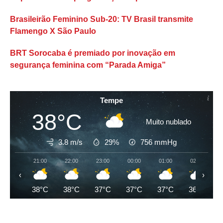
Brasileirão Feminino Sub-20: TV Brasil transmite
Flamengo X São Paulo
BRT Sorocaba é premiado por inovação em
segurança feminina com “Parada Amiga”
Tempe
38°C
Muito nublado
3.8 m/s
29%
756
mmHg
21:00
22:00
23:00
00:00
01:00
02:00
‹
›
38°C
38°C
37°C
37°C
37°C
36°C