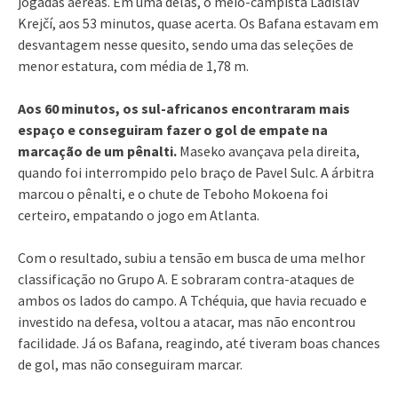
jogadas aéreas. Em uma delas, o meio-campista Ladislav
Krejčí, aos 53 minutos, quase acerta. Os Bafana estavam em
desvantagem nesse quesito, sendo uma das seleções de
menor estatura, com média de 1,78 m.
Aos 60 minutos, os sul-africanos encontraram mais
espaço e conseguiram fazer o gol de empate na
marcação de um pênalti.
Maseko avançava pela direita,
quando foi interrompido pelo braço de Pavel Sulc. A árbitra
marcou o pênalti, e o chute de Teboho Mokoena foi
certeiro, empatando o jogo em Atlanta.
Com o resultado, subiu a tensão em busca de uma melhor
classificação no Grupo A. E sobraram contra-ataques de
ambos os lados do campo. A Tchéquia, que havia recuado e
investido na defesa, voltou a atacar, mas não encontrou
facilidade. Já os Bafana, reagindo, até tiveram boas chances
de gol, mas não conseguiram marcar.