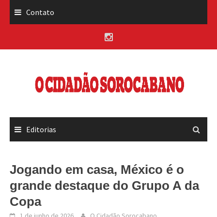
Skip
Contato
to
content
Editorias
Jogando em casa, México é o
grande destaque do Grupo A da
Copa
1 de junho de 2026
O Cidadão Sorocabano