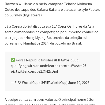
Ronwen Williams e o meio-campista Teboho Mokoena.
Outro destaque dos Bafana Bafana é o atacante Lyle Foster,
do Burnley (Inglaterra).
Já a Coreia do Sul disputa sua 12ª Copa. Os Tigres da Ásia
serão comandados na competição por um velho conhecido,
o ex-jogador Hong Myung Bo, técnico da seleção sul-
coreana no Mundial de 2014, disputado no Brasil.
Korea Republic finishes #FIFAWorldCup
qualifying with an undefeated record!#WeAre26
pic.twitter.com/pZLQM2cDnd
— FIFA World Cup (@FIFAWorldCup) June 10, 2025
A equipe conta com bons valores. O principal nome é Son
Heung-min. Aos 33 anos de idade, o atacante atualmente