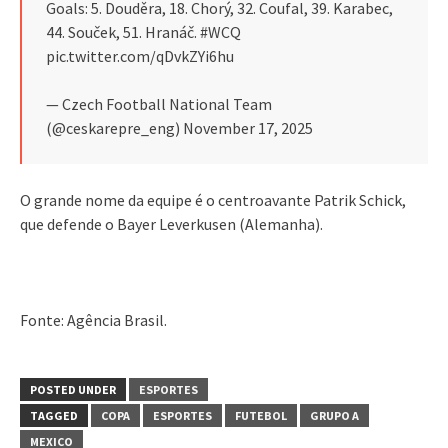
Goals: 5. Douděra, 18. Chorý, 32. Coufal, 39. Karabec,
44. Souček, 51. Hranáč. #WCQ
pic.twitter.com/qDvkZYi6hu
— Czech Football National Team
(@ceskarepre_eng) November 17, 2025
O grande nome da equipe é o centroavante Patrik Schick,
que defende o Bayer Leverkusen (Alemanha).
Fonte: Agência Brasil.
POSTED UNDER
ESPORTES
TAGGED
COPA
ESPORTES
FUTEBOL
GRUPO A
MEXICO