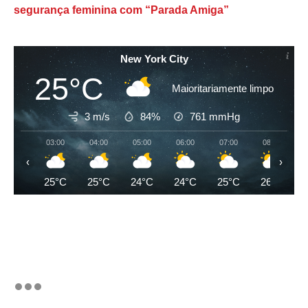
segurança feminina com “Parada Amiga”
New York City
25°C
Maioritariamente limpo
3 m/s
84%
761
mmHg
03:00
04:00
05:00
06:00
07:00
08:00
‹
›
25°C
25°C
24°C
24°C
25°C
26°C