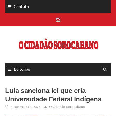
Skip
Contato
to
content
Editorias
Lula sanciona lei que cria
Universidade Federal Indígena
31 de maio de 2026
O Cidadão Sorocabano