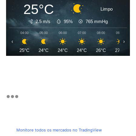
25°C
Limpo
2.5 m/s
95%
765
mmHg
04:00
05:00
06:00
07:00
08:00
09:00
‹
›
25°C
24°C
24°C
24°C
26°C
27°C
Monitore todos os mercados no TradingView