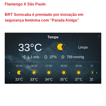
Flamengo X São Paulo
BRT Sorocaba é premiado por inovação em
segurança feminina com “Parada Amiga”
Tempe
33°C
Limpo
1.1 m/s
37%
759
mmHg
05:00
06:00
07:00
08:00
09:00
10:00
‹
›
33°C
33°C
34°C
35°C
37°C
39°C