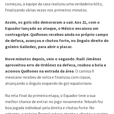
começou, a equipe da casa realizou uma verdadeira blitz,
finalizando várias vezes nos primeiros minutos.
Assim, os gols não demoraram a sair. Aos 21, com o
Equador lançado ao ataque, o México encaixou um
contragolpe. Quiñones recebeu ainda no próprio campo
de defesa, avançou e chutou forte, no ângulo direito do
goleiro Galindez, para abrir o placar.
Nove minutos depois, veio o segundo. Raúl Jiménez
aproveitou erro de Ordónez na defesa, roubou a bola e
acionou Quiñones na entrada da área
. O camisa 9
mexicano recebeu de volta e finalizou com classe,
alcançando o ângulo esquerdo do gol equatoriano.
Na reta final da primeira etapa, o Equador teve a sua
melhor chance de entrar no jogo novamente. Yeboah fez
boa jogada individual pela direita e chutou forte. No
entanto, o goleiro Rangel estava atento e afastou o perigo