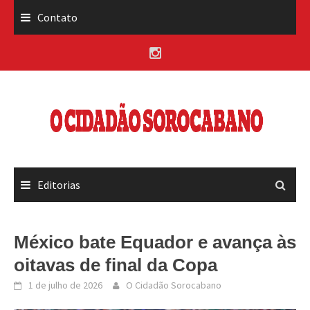
Skip
Contato
to
content
Editorias
México bate Equador e avança às
oitavas de final da Copa
1 de julho de 2026
O Cidadão Sorocabano